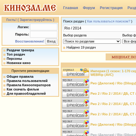
Главная
Форум
Регистрация
Раз
Группы
Гость! ( Зарегистрируйтесь )
Поиск раздач (
Как пользоваться поиском?
)
Логин:
Пароль:
Выбор раздела
Выбор ф
Восстановление!
Найдено 19 раздач
Раздачи трекера
Топ раздач
Персоны
Новинки кино
Прочтите рекомендации
Империя (1 сезон: 1-170 сери
WEBRip (AVC)
Общие правила
Правила пользователей
Рио (Дилогия) / Rio (Dilogy) 
Правила Кинооператоров
Как скачать фильм
Для правообладателей
Рио 2 / Rio 2 / 2014 / ДБ, СТ
Рио 2 / Rio 2 / 2014 / ДБ, С
Рио 2 / Rio 2 / 2014 / ДБ, С
Рио (Дилогия) / Rio (Dilogy)
Рио (Дилогия) / Rio (Dilogy)