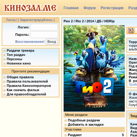
Главная
Форум
Регистрация
Раз
Группы
Гость! ( Зарегистрируйтесь )
Рио 2 / Rio 2 / 2014 / ДБ / HDRip
Логин:
Пароль:
Восстановление!
Торр
торр
альб
Раздачи трекера
Топ раздач
Назв
Персоны
Ориг
Новинки кино
Год 
Жан
Прочтите рекомендации
Вып
Общие правила
Режи
В ро
Правила пользователей
Трэй
Правила Кинооператоров
Как скачать фильм
О ф
Для правообладателей
Жане
наст
Голу
Меню раздачи
Тех
Подобные раздачи
Кач
Добавить в закладки
Вид
Участники
Ауд
Раздают
5
Раз