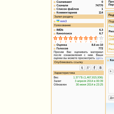
Про
Скачивают
0
Пер
Скачали
74770
Список файлов
1
Комментариев
114
Под
Залил раздачу
rem3
Под
Голосование
Рио 
IMDb
6.3
Рио 
Кинопоиск
6.7
Рио
(10
Рио 
Оценка
8.6
из
10
Голосов
772
Рио 
Просим Вас оценивать материал
после ознакомления с ним. Ваши
оценки вы можете просмотреть
здесь
Ко
Опубликовать ссылку
Характеристика
Вес
1.37 ГБ (1,467,815,936)
Залит
3 апреля 2014 в 00:39
Обновлен
30 июня 2014 в 23:25