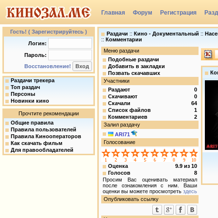
Главная
Форум
Регистрация
Раз
Группы
Гость! ( Зарегистрируйтесь )
Раздачи
::
Кино - Документальный
::
Насе
::
Комментарии
Логин:
Меню раздачи
Пароль:
Подобные раздачи
Восстановление!
Добавить в закладки
Ко
Позвать скачавших
Раздачи трекера
Участники
Топ раздач
Раздают
0
Персоны
Скачивают
0
Новинки кино
Скачали
64
Список файлов
1
Прочтите рекомендации
Комментариев
2
Общие правила
Залил раздачу
Правила пользователей
ARI71
Правила Кинооператоров
Голосование
Как скачать фильм
Для правообладателей
Оценка
9.9
из
10
Голосов
8
Просим Вас оценивать материал
после ознакомления с ним. Ваши
оценки вы можете просмотреть
здесь
Опубликовать ссылку