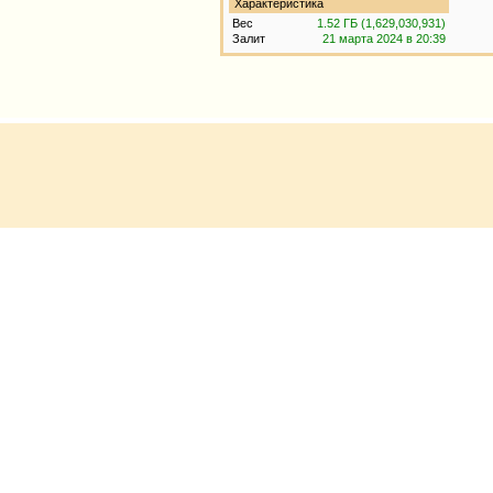
Характеристика
Вес
1.52 ГБ (1,629,030,931)
Залит
21 марта 2024 в 20:39