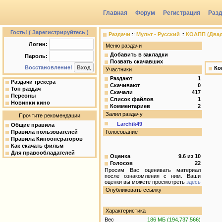
Главная
Форум
Регистрация
Раз
Группы
Гость! ( Зарегистрируйтесь )
Раздачи
::
Мульт - Русский
::
КОАПП (Двадц
Логин:
Меню раздачи
Добавить в закладки
Пароль:
Позвать скачавших
Восстановление!
Ко
Участники
Раздают
1
Раздачи трекера
Скачивают
0
Топ раздач
Скачали
417
Персоны
Список файлов
1
Новинки кино
Комментариев
2
Залил раздачу
Прочтите рекомендации
Larchik49
Общие правила
Правила пользователей
Голосование
Правила Кинооператоров
Как скачать фильм
Для правообладателей
Оценка
9.6
из
10
Голосов
22
Просим Вас оценивать материал
после ознакомления с ним. Ваши
оценки вы можете просмотреть
здесь
Опубликовать ссылку
Характеристика
Вес
186 МБ (194,737,566)