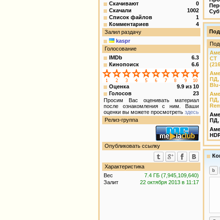
Скачивают
0
Пер
Скачали
1002
Суб
Список файлов
1
Комментариев
4
Под
Залил раздачу
kaspr
Под
Голосование
Аме
IMDb
6.3
СТ 
Кинопоиск
6.6
(21
Аме
ПД,
Blu
Оценка
9.9
из
10
Голосов
23
Аме
ПД,
Просим Вас оценивать материал
Rem
после ознакомления с ним. Ваши
оценки вы можете просмотреть
здесь
Аме
Релиз-группа
ПД,
Аме
HDR
Опубликовать ссылку
Ко
Характеристика
Вес
7.4 ГБ (7,945,109,640)
Залит
22 октября 2013 в 11:17