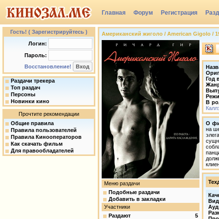
Главная
Форум
Регистрация
Раз
Группы
Гость! ( Зарегистрируйтесь )
Американский жиголо / American Gigolo / 198
Логин:
Пароль:
Восстановление!
Назв
Ориг
Год 
Раздачи трекера
Жан
Топ раздач
Вып
Персоны
Режи
Новинки кино
В ро
Калл
Прочтите рекомендации
Общие правила
О ф
на ш
Правила пользователей
элег
Правила Кинооператоров
сущн
Как скачать фильм
собл
Для правообладателей
панц
долж
клие
Тех
Меню раздачи
Подобные раздачи
Кач
Добавить в закладки
Вид
Участники
Ауд
Раз
Раздают
5
Про