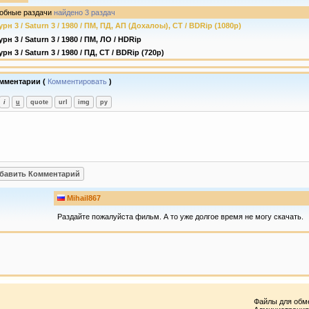
обные раздачи
найдено 3 раздач
урн 3 / Saturn 3 / 1980 / ПМ, ПД, АП (Дохалоы), СТ / BDRip (1080p)
урн 3 / Saturn 3 / 1980 / ПМ, ЛО / HDRip
рн 3 / Saturn 3 / 1980 / ПД, СТ / BDRip (720p)
мментарии (
Комментировать
)
Mihail867
Раздайте пожалуйста фильм. А то уже долгое время не могу скачать.
Файлы для обм