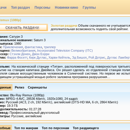
дачи
Топ раздач
Персоны
Новинки кино
Группы
 Remux (1080p)
Золотая раздача
Объем скачанного не учитывается,
дополнительная возможность поднять свой рейтинг.
ание:
Сатурн 3
инальное название:
Saturn 3
выпуска:
1980
р:
Приключения
,
фантастика
,
триллер
ущено:
Великобритания
,
Incorporated Television Company (ITC)
ссер:
Стэнли Донен
,
Джон Бэрри
лях:
Фарра Фосетт
,
Кирк Дуглас
,
Харви Кейтель
,
Эд Бишоп
,
Рой Дотрис
,
Дуглас Ламбер
ильме:
На космической станции «Титан», расположенной под поверхностью третьег
ытие на станцию капитана Джеймса. Он решил сделать из отдаленной станции полиг
ателя самым могущественным человеком в Солнечной системе. Но первое же испытан
дающем устрашающей мощью роботе заложена программа разрушения…
данные
Релиз
Скриншоты
ество:
Blu-Ray Remux (1080p)
ео:
MPEG-4 AVC, 28536 Кбит/с, 1920x1080, 24 кадр/c
ио:
Русский (AC3, 2 ch, 192 Кбит/с), английский (DTS-HD MA, 6 ch, 2864 Кбит/с)
мер:
19.3 ГБ
должительность:
01:27:28
евод:
Профессиональный двухголосый
титры:
Русские, английские
обные
Топ по жанрам
Топ по персонам
Топ раздающего