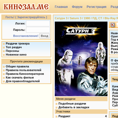
Главная
Форум
Регистрация
Раз
Гость! ( Зарегистрируйтесь )
Сатурн 3 / Saturn 3 / 1980 / ПД, СТ / Blu-Ray
Логин:
Пароль:
Назв
Восстановление!
Ориг
Год 
Жан
Раздачи трекера
Вып
Топ раздач
Режи
Персоны
В ро
Новинки кино
О ф
Прочтите рекомендации
приб
Общие правила
созд
обла
Правила пользователей
Правила Кинооператоров
Как скачать фильм
Тех
Для правообладателей
Кач
Вид
Ауд
Раз
Меню раздачи
Про
Пер
Подобные раздачи
Суб
Добавить в закладки
Участники
Раздают
4
Под