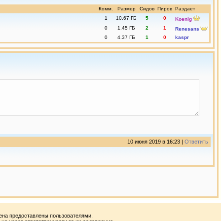
Комм.
Размер
Сидов
Пиров
Раздает
1
10.67 ГБ
5
0
Kоenig
0
1.45 ГБ
2
1
Renesаns
0
4.37 ГБ
1
0
kaspr
10 июня 2019 в 16:23 |
Ответить
ена предоставлены пользователями,