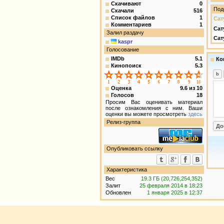
Скачивают
0
Под
Скачали
516
Список файлов
1
Сат
Комментариев
1
Сат
Залил раздачу
Сату
kaspr
Голосование
IMDb
5.1
Ко
Кинопоиск
5.3
Оценка
9.6
из
10
Голосов
18
Просим Вас оценивать материал
после ознакомления с ним. Ваши
оценки вы можете просмотреть
здесь
Релиз-группа
Опубликовать ссылку
Характеристика
Вес
19.3 ГБ (20,726,254,352)
Залит
25 февраля 2014 в 18:23
Обновлен
1 января 2025 в 12:37