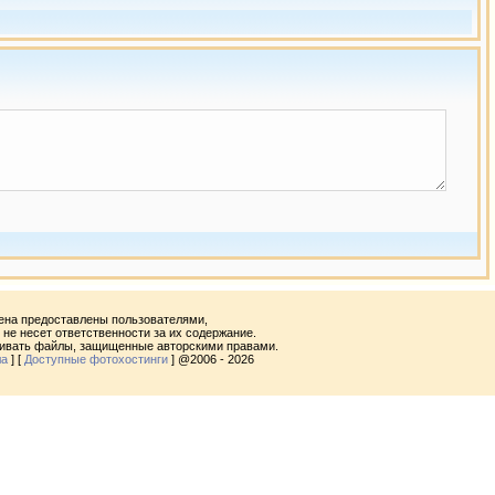
ена предоставлены пользователями,
не несет ответственности за их содержание.
ливать файлы, защищенные авторскими правами.
ла
] [
Доступные фотохостинги
] @2006 - 2026