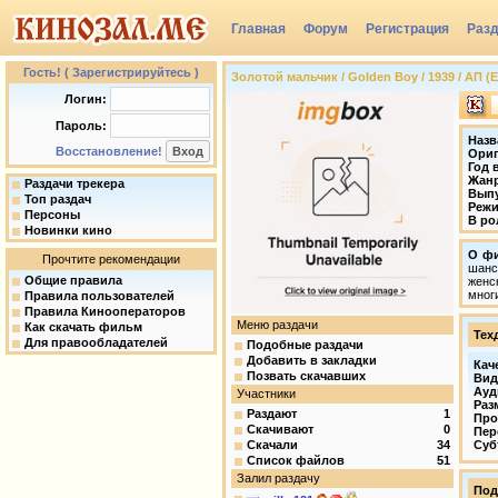
Главная
Форум
Регистрация
Раз
Гость! ( Зарегистрируйтесь )
Золотой мальчик / Golden Boy / 1939 / АП (Е
Логин:
Пароль:
Назв
Восстановление!
Ориг
Год 
Жан
Раздачи трекера
Вып
Топ раздач
Режи
Персоны
В ро
Новинки кино
О ф
Прочтите рекомендации
шанс
Общие правила
женс
мног
Правила пользователей
Правила Кинооператоров
Меню раздачи
Как скачать фильм
Тех
Для правообладателей
Подобные раздачи
Добавить в закладки
Кач
Позвать скачавших
Вид
Ауд
Участники
Раз
Раздают
1
Про
Скачивают
0
Пер
Скачали
34
Суб
Список файлов
51
Залил раздачу
Под