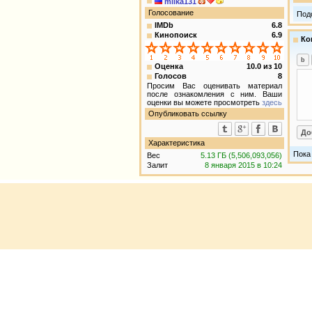
milka131
Голосование
Под
IMDb
6.8
Кинопоиск
6.9
Ко
Оценка
10.0
из
10
Голосов
8
Просим Вас оценивать материал
после ознакомления с ним. Ваши
оценки вы можете просмотреть
здесь
Опубликовать ссылку
Характеристика
Пока
Вес
5.13 ГБ (5,506,093,056)
Залит
8 января 2015 в 10:24