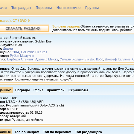
дачи
Топ раздач
Персоны
Новинки кино
Группы
сарев), СТ / DVD-9
Золотая раздача
Объем скачанного не учитывается,
дополнительная возможность поднять свой рейтинг.
ание:
Золотой мальчик
инальное название:
Golden Boy
выпуска:
1939
р:
Драма
ущено:
США
,
Columbia Pictures
ссер:
Рубен Мамулян
лях:
Барбара Стэнвик
,
Адольф Менжу
,
Уильям Холден
,
Ли Дж. Кобб
,
Джозеф Каллейа
,
ильме:
Отец Джо Бонапарта хочет развить в сыне музыкальный талант, но Джо боль
 и тот быстро и уверенно пробивает себе дорогу в профессиональном боксе. Через 
кие хитрости, пытается его удержать. Но когда жестокий гангстер Эдди Фузели хоче
их вещах. Возможно, еще не слишком поздно?...
данные
Награды
Релиз
Хранители
Скриншоты
ество:
DVD
ео:
NTSC 4:3 (720x480) VBR
ио:
Русский, английский (Dolby AC3, 2 ch)
мер:
5.13 ГБ
должительность:
01:39:13
евод:
Авторский
титры:
Русские, английские
обные
Топ по жанрам
Топ по персонам
Топ раздающего