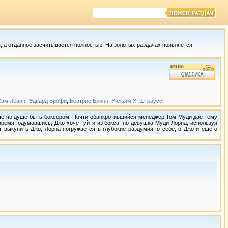
 а отданное засчитывается полностью. На золотых раздачах появляется
Сэм Левин
,
Эдвард Брофи
,
Беатрис Блинн
,
Уильям Х. Штраусс
ше по душе быть боксером. Почти обанкротившийся менеджер Том Муди дает ему
время, одумавшись, Джо хочет уйти из бокса, но девушка Муди Лорна, используя
т выкупить Джо, Лорна погружается в глубокие раздумия: о себе, о Джо и еще о