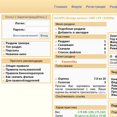
Главная
Форум
Регистрация
Раз
Группы
Гость! ( Зарегистрируйтесь )
КОАПП (Всюду жизнь) / 1987 / РУ / DVDRip
Логин:
Меню раздачи
Подобные раздачи
Пароль:
Добавить в закладки
Восстановление!
Ориг
Участники
Год 
Раздают
1
Жан
Раздачи трекера
Скачивают
0
Вып
Топ раздач
Режи
Скачали
8
Персоны
Список файлов
1
Новинки кино
Залил раздачу
О ф
позн
Прочтите рекомендации
Karamelika
Особ
Общие правила
Голосование
Правила пользователей
Тех
Правила Кинооператоров
Как скачать фильм
Оценка
7.0
из
10
Кач
Для правообладателей
Голосов
3
Вид
Ауд
Просим Вас оценивать материал
Раз
после ознакомления с ним. Ваши
Про
оценки вы можете просмотреть
здесь
Язы
Опубликовать ссылку
Под
Характеристика
Вес
178 МБ (186,175,192)
Под
Залит
30 августа 2015 в 19:08
КО