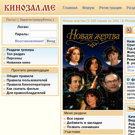
Главная
Форум
Регистрация
Раз
Группы
Гость! ( Зарегистрируйтесь )
Новая жертва (1-165 серии из 165) / A Proxi
Логин:
Пароль:
Восстановление!
Назв
Ориг
Год 
Раздачи трекера
Жан
Топ раздач
Вып
Персоны
Режи
Новинки кино
В ро
Джан
Прочтите рекомендации
Зезе
Общие правила
О ф
Правила пользователей
стра
Правила Кинооператоров
звон
Как скачать фильм
нерв
Для правообладателей
авто
таин
Тех
Меню раздачи
Кач
Все серии
Вид
Добавить в закладки
Ауд
Позвать скачавших
Раз
Про
Участники
Пер