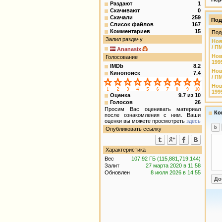
Раздают
1
Скачивают
0
Скачали
259
Под
Список файлов
167
Комментариев
15
Под
Залил раздачу
Нов
/ П
Ananasix
Нов
Голосование
199
IMDb
8.2
Нов
Кинопоиск
7.4
/ П
Нов
199
Оценка
9.7
из
10
Голосов
26
Просим Вас оценивать материал
Ко
после ознакомления с ним. Ваши
оценки вы можете просмотреть
здесь
Опубликовать ссылку
Характеристика
Вес
107.92 ГБ (115,881,719,144)
Залит
27 марта 2020 в 11:58
Обновлен
8 июля 2026 в 14:55