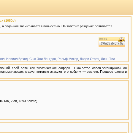
ux (1080p)
 а отданное засчитывается полностью. На золотых раздачах появляется
елл
,
Невилл Брэнд
,
Сью Эни Лэнгдон
,
Ральф Микер
,
Ларри Сторч
,
Линн Тил
ющий свой вояж как экзотическое сафари. В качестве «псов-загонщиков» он
напоминающих медуз, которые атакуют его добычу — землян. Процесс охоты и
D MA, 2 ch, 1893 Кбит/с)