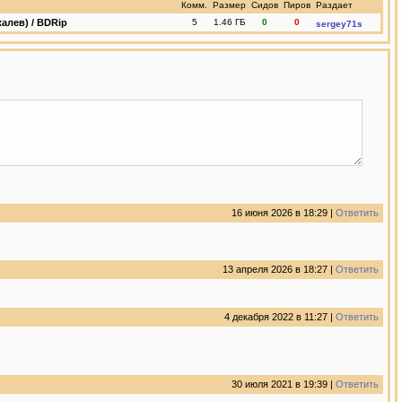
Комм.
Размер
Сидов
Пиров
Раздает
алев) / BDRip
5
1.46 ГБ
0
0
sergey71s
16 июня 2026 в 18:29 |
Ответить
13 апреля 2026 в 18:27 |
Ответить
4 декабря 2022 в 11:27 |
Ответить
30 июля 2021 в 19:39 |
Ответить