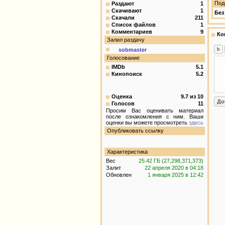
Под
Раздают
1
Скачивают
1
Без
Скачали
211
Список файлов
1
Комментариев
9
Ко
Залил раздачу
sobmaster
Голосование
IMDb
5.1
Кинопоиск
5.2
Оценка
9.7
из
10
Голосов
11
Просим Вас оценивать материал
после ознакомления с ним. Ваши
оценки вы можете просмотреть
здесь
Опубликовать ссылку
Характеристика
Вес
25.42 ГБ (27,298,371,373)
Залит
22 апреля 2020 в 04:18
Обновлен
1 января 2025 в 12:42