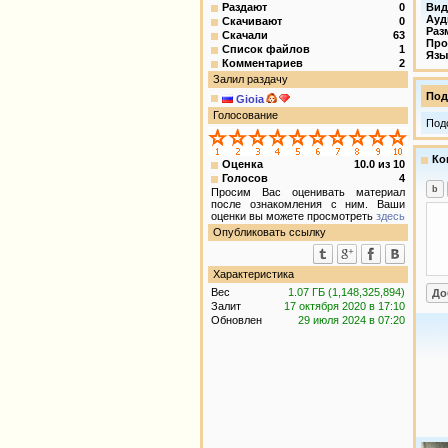
Раздают
0
Вид
Ауд
Скачивают
0
Раз
Скачали
63
Про
Список файлов
1
Язы
Комментариев
2
Залил раздачу
Под
Gioiа
Голосование
Под
Ко
Оценка
10.0
из
10
Голосов
4
Просим Вас оценивать материал
после ознакомления с ним. Ваши
оценки вы можете просмотреть
здесь
Опубликовать ссылку
Характеристика
Вес
1.07 ГБ (1,148,325,894)
Залит
17 октября 2020 в 17:10
Обновлен
29 июля 2024 в 07:20