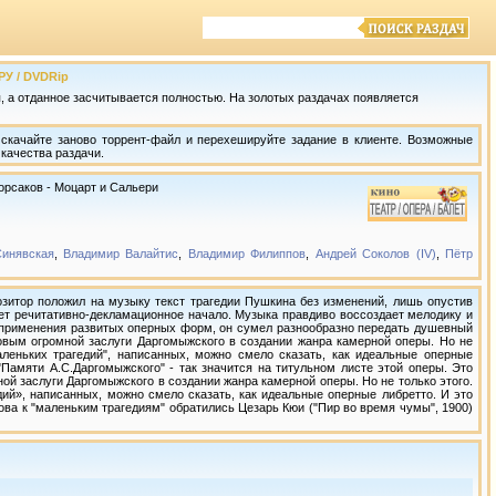
РУ / DVDRip
 а отданное засчитывается полностью. На золотых раздачах появляется
скачайте заново торрент-файл и перехешируйте задание в клиенте. Возможные
качества раздачи.
орсаков - Моцарт и Сальери
инявская
,
Владимир Валайтис
,
Владимир Филиппов
,
Андрей Соколов (IV)
,
Пётр
озитор положил на музыку текст трагедии Пушкина без изменений, лишь опустив
вует речитативно-декламационное начало. Музыка правдиво воссоздает мелодику и
т применения развитых оперных форм, он сумел разнообразно передать душевный
овым огромной заслуги Даргомыжского в создании жанра камерной оперы. Но не
леньких трагедий", написанных, можно смело сказать, как идеальные оперные
 "Памяти А.С.Даргомыжского" - так значится на титульном листе этой оперы. Это
й заслуги Даргомыжского в создании жанра камерной оперы. Но не только этого.
й», написанных, можно смело сказать, как идеальные оперные либретто. И это
ова к "маленьким трагедиям" обратились Цезарь Кюи ("Пир во время чумы", 1900)