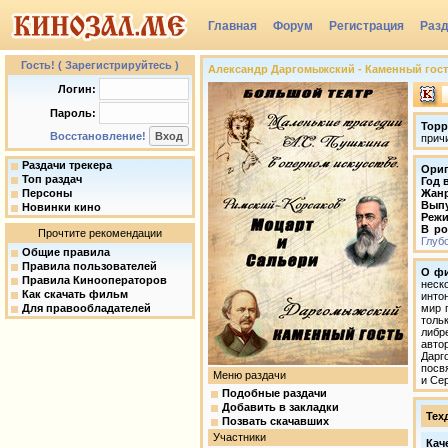
Главная
Форум
Регистрация
Раз
Гость! ( Зарегистрируйтесь )
Александр Даргомыжский - Каменный гость,
Логин:
Пароль:
Торр
Восстановление!
прич
Раздачи трекера
Ориг
Топ раздач
Год 
Персоны
Жан
Вып
Новинки кино
Режи
В ро
Прочтите рекомендации
Глуб
Общие правила
Правила пользователей
О ф
Правила Кинооператоров
неск
Как скачать фильм
инто
Для правообладателей
мир 
толь
либр
авто
Дарг
посв
Меню раздачи
и Се
Подобные раздачи
Добавить в закладки
Тех
Позвать скачавших
Участники
Кач