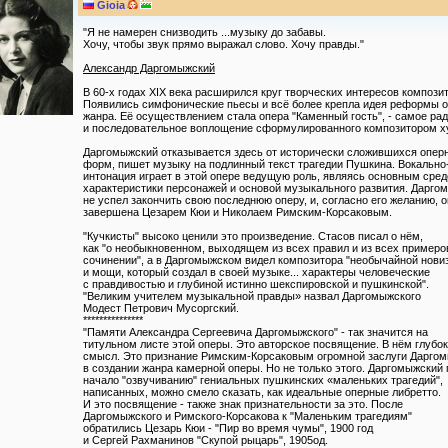
Gioiа
"Я не намерен снизводить ...музыку до забавы.
Хочу, чтобы звук прямо выражал слово. Хочу правды."
Александр Даргомыжский
В 60-х годах XIX века расширился круг творческих интересов компози
Появились симфонические пьесы и всё более крепла идея реформы о
жанра. Её осуществлением стала опера "Каменный гость", - самое ра
и последовательное воплощение сформулированного композитором худ
Даргомыжский отказывается здесь от исторически сложившихся опер
форм, пишет музыку на подлинный текст трагедии Пушкина. Вокально
интонация играет в этой опере ведущую роль, являясь основным сре
характеристики персонажей и основой музыкального развития. Дарго
не успел закончить свою последнюю оперу, и, согласно его желанию, 
завершена Цезарем Кюи и Николаем Римским-Корсаковым.
"Кучкисты" высоко ценили это произведение. Стасов писал о нём,
как "о необыкновенном, выходящем из всех правил и из всех примеро
сочинении", а в Даргомыжском видел композитора "необычайной нови
и мощи, который создал в своей музыке... характеры человеческие
с правдивостью и глубиной истинно шекспировской и пушкинской".
"Великим учителем музыкальной правды» назвал Даргомыжского
Модест Петрович Мусоргский.
***************
"Памяти Александра Сергеевича Даргомыжского" - так значится на
титульном листе этой оперы. Это авторское посвящение. В нём глубо
смысл. Это признание Римским-Корсаковым огромной заслуги Дарго
в создании жанра камерной оперы. Но не только этого. Даргомыжский
начало "озвучиванию" гениальных пушкинских «маленьких трагедий",
написанных, можно смело сказать, как идеальные оперные либретто.
И это посвящение - также знак признательности за это. После
Даргомыжского и Римского-Корсакова к "Маленьким трагедиям"
обратились Цезарь Кюи - "Пир во время чумы", 1900 год
и Сергей Рахманинов "Скупой рыцарь", 1905од.