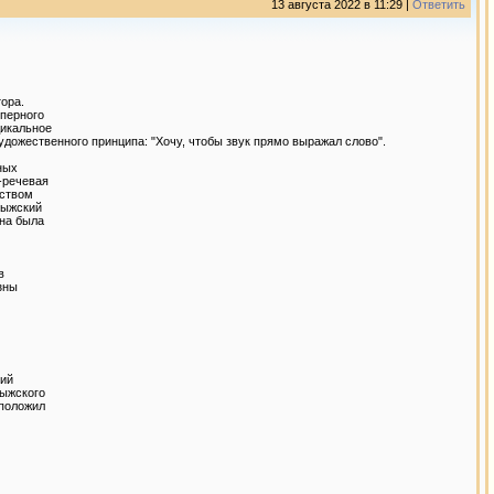
13 августа 2022 в 11:29 |
Ответить
тора.
перного
дикальное
ожественного принципа: "Хочу, чтобы звук прямо выражал слово".
ных
-речевая
дством
мыжский
она была
в
зны
кий
мыжского
 положил