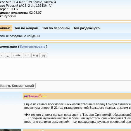
ео:
MPEG-4 AVC, 979 Кбит/с, 640x484
ио:
Русский (AC3, 2 ch, 192 Кбит/с)
мер:
1.07 ГБ
должительность:
02:08:07
к:
Русский
обные
Топ по жанрам
Топ по персонам
Топ раздающего
обные раздачи не найдены
мментарии (
Комментировать
)
Tаnya
Одна из самых прославленных отечественных певиц Тамара Синявска
посвятила опере. В 21 год стала солисткой Большого театра, а затем
«Ни одного упрека нельзя предъявить Тамаре Синявской, обладающей
… С редкой музыкальностью и большим чувством она исполняет "Сеги
поистине великое искусство!» - так писала французская пресса об од