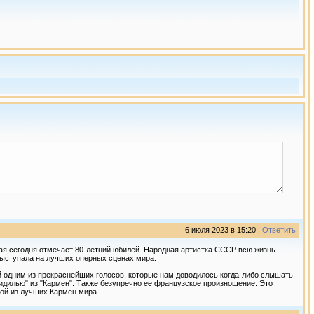
6 июля 2023 в 15:20 |
Ответить
я сегодня отмечает 80-летний юбилей. Народная артистка СССР всю жизнь
 выступала на лучших оперных сценах мира.
 одним из прекраснейших голосов, которые нам доводилось когда-либо слышать.
дилью" из "Кармен". Также безупречно ее французское произношение. Это
ной из лучших Кармен мира.