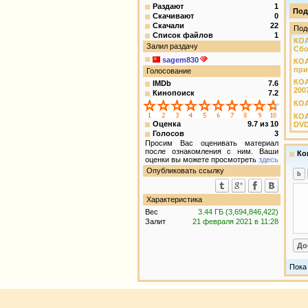
Раздают
1
Под
Скачивают
0
Скачали
22
Под
Список файлов
1
КОА
Залил раздачу
Сбо
sagem830
КО
при
Голосование
КОА
IMDb
7.6
200
Кинопоиск
7.2
КОА
КОА
Оценка
9.7
из
10
DVD
Голосов
3
Просим Вас оценивать материал
после ознакомления с ним. Ваши
Ко
оценки вы можете просмотреть
здесь
Опубликовать ссылку
Характеристика
Вес
3.44 ГБ (3,694,846,422)
Залит
21 февраля 2021 в 11:28
Пока