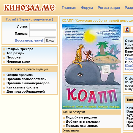
Главная
Форум
Регистрация
Раз
Группы
Гость! ( Зарегистрируйтесь )
КОАПП (Комиссия особо активной помощи при
Логин:
Пароль:
Восстановление!
Ориг
Год 
Жан
Раздачи трекера
Вып
Топ раздач
Режи
Персоны
Сури
Новинки кино
В ро
Юрий
Прочтите рекомендации
Борз
Общие правила
О ф
Правила пользователей
на д
Правила Кинооператоров
ново
Как скачать фильм
выпу
Для правообладателей
Тех
Кач
Вид
Меню раздачи
Ауд
Подобные раздачи
Раз
Добавить в закладки
Про
Позвать скачавших
Язы
Участники