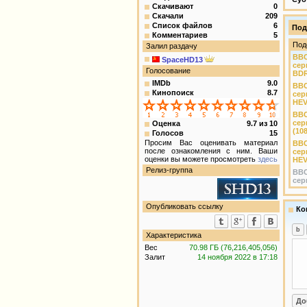
Скачивают
0
Скачали
209
Список файлов
6
Под
Комментариев
5
Под
Залил раздачу
BBC
SpaceHD13
сери
Голосование
BDR
IMDb
9.0
BBC
Кинопоиск
8.7
сер
HEV
BBC
сери
Оценка
9.7
из
10
(10
Голосов
15
Просим Вас оценивать материал
BBC
после ознакомления с ним. Ваши
сер
оценки вы можете просмотреть
здесь
HEV
Релиз-группа
BBC
сери
Опубликовать ссылку
Ко
Характеристика
Вес
70.98 ГБ (76,216,405,056)
Залит
14 ноября 2022 в 17:18