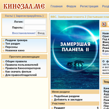
Главная
Форум
Регистрация
Раз
Группы
Гость! ( Зарегистрируйтесь )
BBC. Замёрзшая планета 2 (Застывшая планета)
Логин:
Пароль:
Восстановление!
Назв
Ориг
Год 
Раздачи трекера
Жан
Топ раздач
Вып
Персоны
Режи
Новинки кино
В ро
Марк
Прочтите рекомендации
Общие правила
О ф
заст
Правила пользователей
и ве
Правила Кинооператоров
мест
Как скачать фильм
выжи
Для правообладателей
Тех
Кач
Вид
Меню раздачи
Ауд
Подобные раздачи
Кбит
Добавить в закладки
Раз
Про
Участники
Пер
Раздают
6
Суб