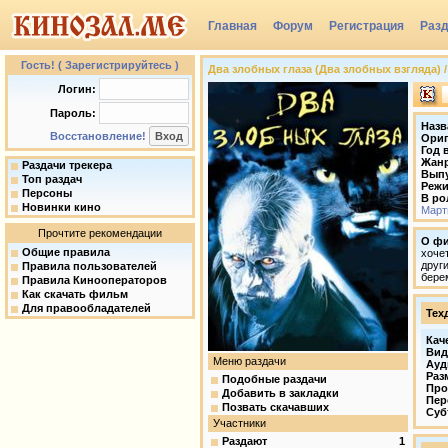
Главная
Форум
Регистрация
Раз
Гость! ( Зарегистрируйтесь )
Два злобных глаза (Два злобных взгляда) / D
Логин:
Пароль:
Назв
Восстановление!
Ориг
Год 
Жан
Раздачи трекера
Вып
Топ раздач
Режи
Персоны
В ро
Новинки кино
Март
Прочтите рекомендации
О ф
Общие правила
хоче
друг
Правила пользователей
бере
Правила Кинооператоров
Как скачать фильм
Для правообладателей
Тех
Кач
Вид
Меню раздачи
Ауд
Раз
Подобные раздачи
Про
Добавить в закладки
Пер
Позвать скачавших
Суб
Участники
Раздают
1