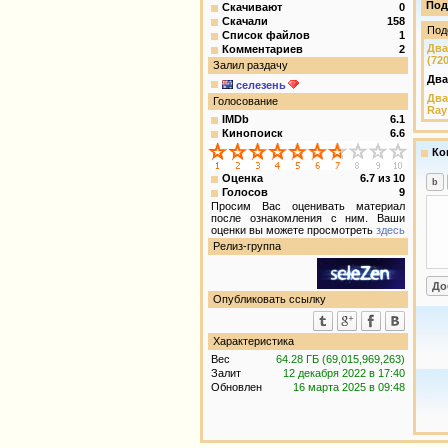
Под
Скачивают
0
Скачали
158
Под
Список файлов
1
Два
Комментариев
2
(72
Залил раздачу
Два
селезень
Два
Голосование
Ray
IMDb
6.1
Кинопоиск
6.6
Ко
Оценка
6.7
из
10
Голосов
9
Просим Вас оценивать материал
после ознакомления с ним. Ваши
оценки вы можете просмотреть
здесь
Релиз-группа
Опубликовать ссылку
Характеристика
Вес
64.28 ГБ (69,015,969,263)
Залит
12 декабря 2022 в 17:40
Обновлен
16 марта 2025 в 09:48