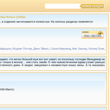
u-Ray Remux (2160p)
 а отданное засчитывается полностью. На золотых раздачах появляется
 Маршалл
,
Мэдлин Поттер
,
Джон Эймос
,
Салли Кёркленд
,
Ким Хантер
,
Холтер Грэм
,
идают, что вечно больной муж вот-вот умрет, но поскольку господин Вальдемар не
уть только в могилу… или стать зомби. О чем новоиспеченная вдова узнает раньше
бственного дома. А заодно замуровал и ненавистную кошку жены. А та оказалась
 640 Кбит/с)