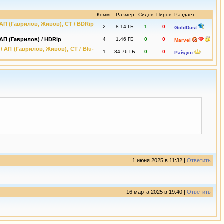
Комм.
Размер
Сидов
Пиров
Раздает
 / АП (Гаврилов, Живов), СТ / BDRip
2
8.14 ГБ
1
0
GoldDust
/ АП (Гаврилов) / HDRip
4
1.46 ГБ
0
0
Marvel
 / АП (Гаврилов, Живов), СТ / Blu-
1
34.76 ГБ
0
0
Райдэн
1 июня 2025 в 11:32 |
Ответить
16 марта 2025 в 19:40 |
Ответить