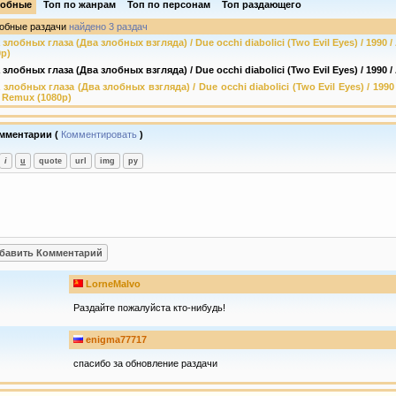
обные
Топ по жанрам
Топ по персонам
Топ раздающего
обные раздачи
найдено 3 раздач
 злобных глаза (Два злобных взгляда) / Due occhi diabolici (Two Evil Eyes) / 1990
0p)
 злобных глаза (Два злобных взгляда) / Due occhi diabolici (Two Evil Eyes) / 1990 
 злобных глаза (Два злобных взгляда) / Due occhi diabolici (Two Evil Eyes) / 1990
 Remux (1080p)
мментарии (
Комментировать
)
LorneMalvo
Раздайте пожалуйста кто-нибудь!
enigma77717
спасибо за обновление раздачи