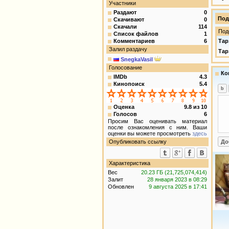
Участники
Раздают
0
Под
Скачивают
0
Скачали
114
Под
Список файлов
1
Комментариев
6
Тар
Залил раздачу
Тар
SnegkaVasil
Голосование
Ко
IMDb
4.3
Кинопоиск
5.4
Оценка
9.8
из
10
Голосов
6
Просим Вас оценивать материал
после ознакомления с ним. Ваши
оценки вы можете просмотреть
здесь
Опубликовать ссылку
Характеристика
Вес
20.23 ГБ (21,725,074,414)
Залит
28 января 2023 в 08:29
Обновлен
9 августа 2025 в 17:41