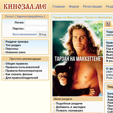
Главная
Форум
Регистрация
Раз
Гость! ( Зарегистрируйтесь )
Тарзан на Манхэттене / Tarzan in Manhattan 
Логин:
Пароль:
Торр
Восстановление!
прич
Раздачи трекера
Назв
Топ раздач
Ориг
Персоны
Год 
Жан
Новинки кино
Вып
Режи
Прочтите рекомендации
В ро
Общие правила
Правила пользователей
О ф
Правила Кинооператоров
убил
Как скачать фильм
улиц
Для правообладателей
Йорк
Тех
Кач
Вид
Меню раздачи
Ауд
Раз
Подобные раздачи
Про
Добавить в закладки
Пер
Позвать скачавших
Суб