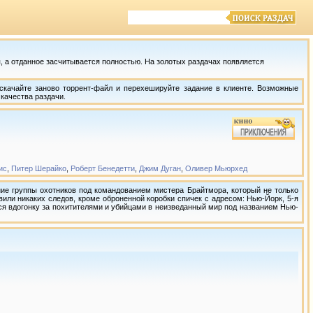
 а отданное засчитывается полностью. На золотых раздачах появляется
скачайте заново торрент-файл и перехешируйте задание в клиенте. Возможные
качества раздачи.
ис
,
Питер Шерайко
,
Роберт Бенедетти
,
Джим Дуган
,
Оливер Мьюрхед
ие группы охотников под командованием мистера Брайтмора, который не только
вили никаких следов, кроме оброненной коробки спичек с адресом: Нью-Йорк, 5-я
ся вдогонку за похитителями и убийцами в неизведанный мир под названием Нью-