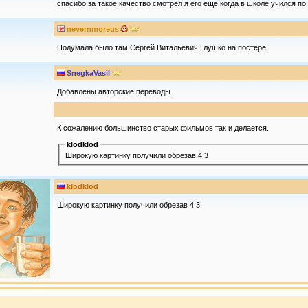
спасибо за такое качество смотрел я его еще когда в школе учился п
nevernmoreus
Подумала было там Сергей Витальевич Глушко на постере.
SnegkaVasil
Добавлены авторские переводы.
К сожалению большинство старых фильмов так и делается.
klodklod
Широкую картинку получили обрезав 4:3
klodklod
Широкую картинку получили обрезав 4:3