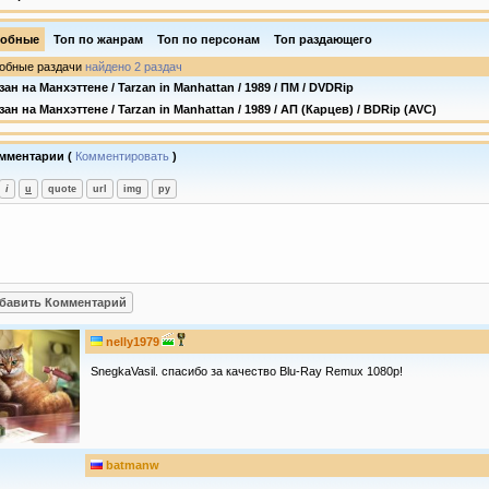
обные
Топ по жанрам
Топ по персонам
Топ раздающего
обные раздачи
найдено 2 раздач
зан на Манхэттене / Tarzan in Manhattan / 1989 / ПМ / DVDRip
зан на Манхэттене / Tarzan in Manhattan / 1989 / АП (Карцев) / BDRip (AVC)
мментарии (
Комментировать
)
nelly1979
SnegkaVasil. спасибо за качество Blu-Ray Remux 1080p!
batmanw