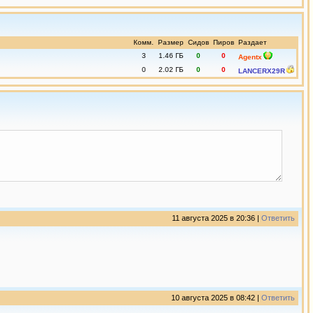
Комм.
Размер
Сидов
Пиров
Раздает
3
1.46 ГБ
0
0
Agentx
0
2.02 ГБ
0
0
LANCERX29R
11 августа 2025 в 20:36 |
Ответить
10 августа 2025 в 08:42 |
Ответить