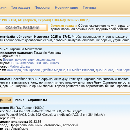
дачи
Топ раздач
Персоны
Новинки кино
Группы
/ 1989 / ПМ, АП (Карцев, Сербин) / Blu-Ray Remux (1080p)
Золотая раздача
Объем скачанного не учитывается,
дополнительная возможность поднять свой рейтинг.
ент-файл обновлен 9 августа 2025 в 17:41
Чтобы переподключиться к раздаче, 
ины обновления: добавление серии, альбома, выпуска, обновление версии, улучшение 
ание:
Тарзан на Манхэттене
инальное название:
Tarzan in Manhattan
выпуска:
1989
р:
Боевик
,
приключения
,
экранизация
ущено:
США
,
American First Run Studios
ссер:
Майкл Шульц
лях:
Джо Лара
,
Ким Кросби
,
Джеймс Медина
,
Ян Майкл Винсент
,
Джо Сенека
,
Тони Кёрт
ильме:
Спокойная жизнь в африканских джунглях для Тарзана окончилась с появлен
 его мать шимпанзе Калу, но и похитил его подругу шимпанзе Читу. Охотники не оста
а, дом 22. Подпись «Черный зверь». Тарзан решается на опрометчивый шаг - бросить
.
данные
Релиз
Скриншоты
ество:
Blu-Ray Remux (1080p)
ео:
MPEG-4 AVC, 29.9 Мбит/с, 1920х1080, 23.976 кадр/с
ио:
Русский (АС3, 2 ch, 192 Кбит/с), английский (АС3, 2 ch, 384 Кбит/с)
мер:
20.23 ГБ
должительность:
01:33:55
евод:
Профессиональный многоголосый, авторский
титры:
Английские