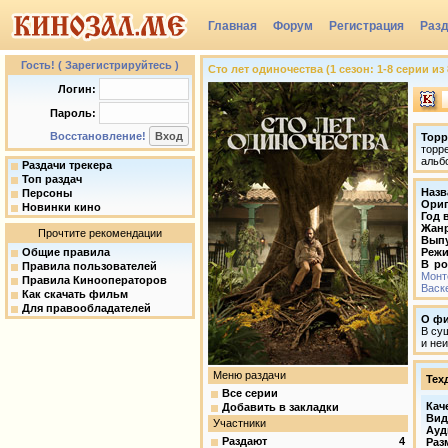
Главная
Форум
Регистрация
Раз
Группы
Гость! ( Зарегистрируйтесь )
Сто лет одиночества (1 сезон: 1-8 серии из 
Логин:
Пароль:
Восстановление!
Торр
торр
альб
Раздачи трекера
Топ раздач
Назв
Персоны
Ориг
Новинки кино
Год 
Жан
Прочтите рекомендации
Вып
Общие правила
Режи
В ро
Правила пользователей
Монт
Правила Кинооператоров
Васк
Как скачать фильм
Для правообладателей
О ф
В су
и не
Меню раздачи
Тех
Все серии
Кач
Добавить в закладки
Вид
Участники
Ауд
Раздают
4
Раз