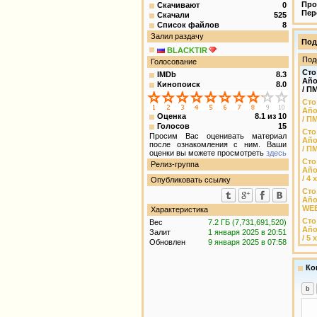
Про
Скачивают
0
Пер
Скачали
525
Список файлов
8
Залил раздачу
Под
BLACKTIR
Под
Голосование
Сто
IMDb
8.3
Año
Кинопоиск
8.0
/ П
Сто
Año
Оценка
8.1
из
10
/ П
Голосов
15
Сто
Просим Вас оценивать материал
Año
после ознакомления с ним. Ваши
/ П
оценки вы можете просмотреть
здесь
Сто
Релиз-группа
Año
/ 4
Опубликовать ссылку
Сто
Año
WEB
Характеристика
Сто
Вес
7.2 ГБ (7,731,691,520)
Año
Залит
1 января 2025 в 20:51
/ 5
Обновлен
9 января 2025 в 07:58
Ко