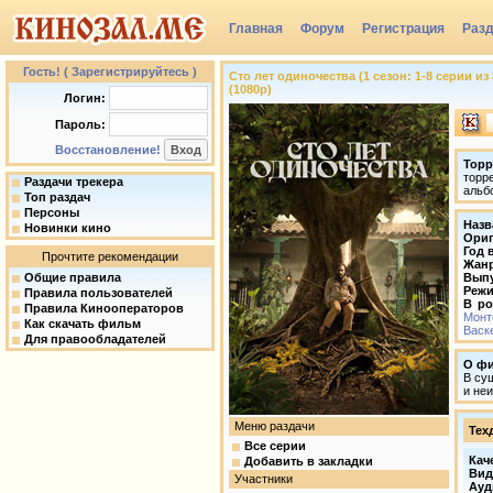
Главная
Форум
Регистрация
Раз
Группы
Гость! ( Зарегистрируйтесь )
Сто лет одиночества (1 сезон: 1-8 серии из 8
(1080p)
Логин:
Пароль:
Восстановление!
Торр
торр
Раздачи трекера
альб
Топ раздач
Персоны
Назв
Новинки кино
Ориг
Год 
Прочтите рекомендации
Жан
Общие правила
Вып
Режи
Правила пользователей
В ро
Правила Кинооператоров
Монт
Как скачать фильм
Васк
Для правообладателей
О ф
В су
и не
Меню раздачи
Тех
Все серии
Кач
Добавить в закладки
Вид
Участники
Ауд