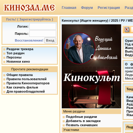
Главная
Форум
Регистрация
Раз
Группы
Гость! ( Зарегистрируйтесь )
Кинокульт (Ищите женщину) / 2025 / РУ / W
Логин:
Пароль:
Восстановление!
Ориг
Год 
Жан
Раздачи трекера
Вып
Топ раздач
Веду
Персоны
Новинки кино
О ф
неиз
Прочтите рекомендации
прим
Общие правила
Людм
Миха
Правила пользователей
Правила Кинооператоров
Как скачать фильм
Тех
Для правообладателей
Кач
Вид
Ауд
Раз
Меню раздачи
Про
Язы
Подобные раздачи
Добавить в закладки
Позвать скачавших
Под
Участники