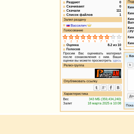
Под
Раздают
0
Скачивают
0
Кин
Скачали
111
Кин
Список файлов
1
Кин
Залил раздачу
Ват
Вассилич
Кин
Голосование
/ Р
Кин
Кин
Оценка
8.2
из
10
Голосов
5
Просим Вас оценивать материал
Ко
после ознакомления с ним. Ваши
оценки вы можете просмотреть
здесь
Релиз-группа
Опубликовать ссылку
Характеристика
Вес
343 МБ (359,434,240)
Залит
18 марта 2025 в 10:08
Пока