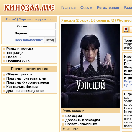
Главная
Форум
Регистрация
Раз
Группы
Гость! ( Зарегистрируйтесь )
Уэнсдэй (2 сезон: 1-8 серии из 8) / Wednesda
Логин:
Пароль:
Восстановление!
Торр
торр
альб
Раздачи трекера
Топ раздач
Назв
Персоны
Ориг
Новинки кино
Год 
Жан
Прочтите рекомендации
Вып
Общие правила
Режи
В ро
Правила пользователей
Кэтр
Правила Кинооператоров
Буш
Как скачать фильм
Для правообладателей
О ф
как 
злов
кото
Пагс
Меню раздачи
Neve
музы
Все серии
приз
Добавить в закладки
сарк
Позвать скачавших
враг
Участники