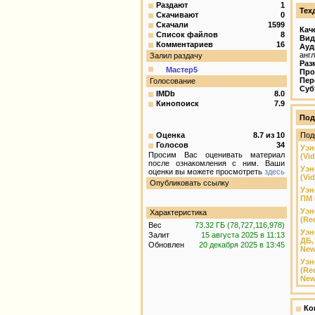
Раздают
1
Тех
Скачивают
0
Скачали
1599
Кач
Список файлов
8
Вид
Комментариев
16
Ауд
англ
Залил раздачу
Раз
Мастер5
Про
Пер
Голосование
Суб
IMDb
8.0
Кинопоиск
7.9
Под
Оценка
8.7
из
10
Под
Голосов
34
Уэн
Просим Вас оценивать материал
(Vi
после ознакомления с ним. Ваши
Уэн
оценки вы можете просмотреть
здесь
(Vid
Опубликовать ссылку
Уэн
ПМ 
Уэн
Характеристика
(Re
Вес
73.32 ГБ (78,727,116,978)
Уэн
Залит
15 августа 2025 в 11:13
ДБ,
Обновлен
20 декабря 2025 в 13:45
New
Уэн
(Re
New
Ко