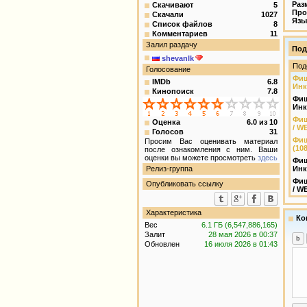
Раз
Скачивают
5
Про
Скачали
1027
Язы
Список файлов
8
Комментариев
11
Залил раздачу
Под
shevanlk
Под
Голосование
Фиш
IMDb
6.8
Инк
Кинопоиск
7.8
Фиш
Инк
Фиш
Оценка
6.0
из
10
/ W
Голосов
31
Фиш
Просим Вас оценивать материал
(10
после ознакомления с ним. Ваши
оценки вы можете просмотреть
здесь
Фиш
Релиз-группа
Инк
Фиш
Опубликовать ссылку
/ W
Характеристика
Ко
Вес
6.1 ГБ (6,547,886,165)
Залит
28 мая 2026 в 00:37
Обновлен
16 июля 2026 в 01:43