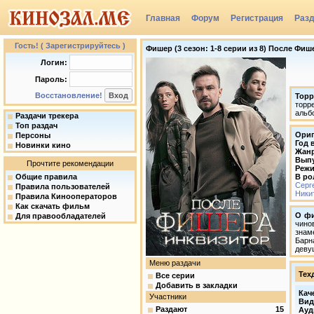
Главная
Форум
Регистрация
Раз
Группы
Гость! ( Зарегистрируйтесь )
Фишер (3 сезон: 1-8 серии из 8) После Фише
Логин:
Пароль:
Восстановление!
Торр
торр
альб
Раздачи трекера
Топ раздач
Ориг
Персоны
Год 
Новинки кино
Жан
Вып
Прочтите рекомендации
Режи
Общие правила
В ро
Серг
Правила пользователей
Ники
Правила Кинооператоров
Как скачать фильм
О ф
Для правообладателей
чино
знам
Барн
деву
Меню раздачи
Тех
Все серии
Добавить в закладки
Кач
Участники
Вид
Раздают
15
Ауд