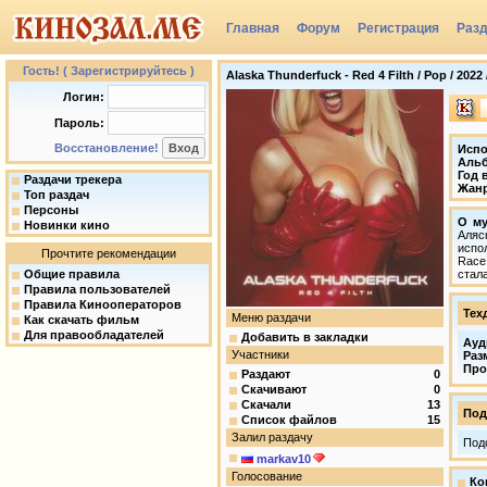
Главная
Форум
Регистрация
Раз
Группы
Гость! ( Зарегистрируйтесь )
Alaska Thunderfuck - Red 4 Filth / Pop / 2022
Логин:
Пароль:
Восстановление!
Испо
Аль
Год 
Раздачи трекера
Жан
Топ раздач
Персоны
О му
Новинки кино
Аляс
испо
Прочтите рекомендации
Race,
Общие правила
стал
Правила пользователей
Правила Кинооператоров
Тех
Меню раздачи
Как скачать фильм
Для правообладателей
Добавить в закладки
Ауд
Участники
Раз
Про
Раздают
0
Скачивают
0
Скачали
13
Под
Список файлов
15
Залил раздачу
Под
markav10
Голосование
Ко