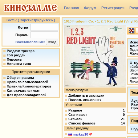
Главная
Форум
Регистрация
Раз
Группы
Гость! ( Зарегистрируйтесь )
1910 Fruitgum Co. - 1, 2, 3 Red Light (Vinyl R
Логин:
Пароль:
Восстановление!
Испо
Аль
Год 
Раздачи трекера
Жан
Топ раздач
Персоны
О му
Новинки кино
«бабл
Step»
Прочтите рекомендации
нача
Общие правила
вклю
Линд
Правила пользователей
Правила Кинооператоров
Меню раздачи
Как скачать фильм
Тех
Для правообладателей
Добавить в закладки
Позвать скачавших
Ауд
Раз
Участники
Про
Раздают
1
Скачивают
0
Скачали
21
Под
Список файлов
14
Залил раздачу
Под
markav10