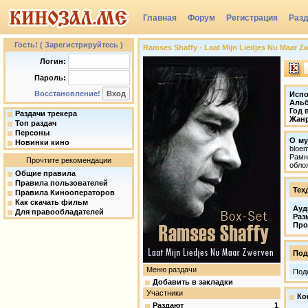
Главная
Форум
Регистрация
Раз
Группы
Гость! ( Зарегистрируйтесь )
Ramses Shaffy - Laat Mijn Liedjes Nu Maar Zw
Логин:
Пароль:
Восстановление!
Испо
Аль
Год 
Раздачи трекера
Жан
Топ раздач
Персоны
О му
Новинки кино
bloe
Рамн
Прочтите рекомендации
обло
Общие правила
Правила пользователей
Тех
Правила Кинооператоров
Как скачать фильм
Ауд
Для правообладателей
Раз
Про
Под
Меню раздачи
Под
Добавить в закладки
Участники
Ко
Раздают
1