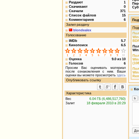
Раздают
1
Пер
Скачивают
0
Суб
Скачали
371
Список файлов
15
Комментариев
6
Под
Залил раздачу
Под
blondealex
Пол
Голосование
Win
IMDb
5.7
BDR
Кинопоиск
6.5
Пол
Win
Пол
Оценка
9.0
из
10
Win
(10
Голосов
6
Просим Вас оценивать материал
Пол
после ознакомления с ним. Ваши
Win
оценки вы можете просмотреть
здесь
Rem
Опубликовать ссылку
Ко
Характеристика
Вес
6.04 ГБ (6,486,517,760)
Залит
18 февраля 2010 в 20:29