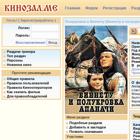
Главная
Форум
Регистрация
Раз
Группы
Гость! ( Зарегистрируйтесь )
Полукровка и Виннету (Виннету и полукровк
Логин:
Пароль:
Восстановление!
Назв
Ориг
Год 
Раздачи трекера
Жан
Топ раздач
Вып
Персоны
Режи
Новинки кино
В ро
Дзув
Прочтите рекомендации
Чрно
Общие правила
О ф
Правила пользователей
Аппа
Правила Кинооператоров
счас
Как скачать фильм
Мэка
Для правообладателей
болт
Керл
вели
Тех
Меню раздачи
Подобные раздачи
Кач
Добавить в закладки
Вид
Позвать скачавших
Ауд
Раз
Участники
Про