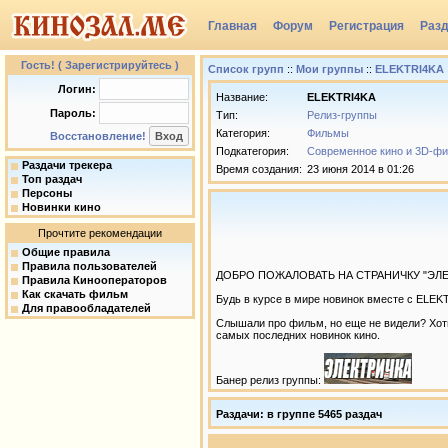
Главная
Форум
Регистрация
Раз
Группы
Гость! ( Зарегистрируйтесь )
Список групп
::
Мои группы
::
ELEKTRI4KA
Логин:
Название:
ELEKTRI4KA
Пароль:
Тип:
Релиз-группы
Категория:
Фильмы
Восстановление!
Подкатегория:
Современное кино и 3D-ф
Раздачи трекера
Время создания:
23 июня 2014 в 01:26
Топ раздач
Персоны
Новинки кино
Прочтите рекомендации
Общие правила
Правила пользователей
ДОБРО ПОЖАЛОВАТЬ НА СТРАНИЧКУ "ЭЛЕК
Правила Кинооператоров
Как скачать фильм
Будь в курсе в мире новинок вместе с ELEK
Для правообладателей
Слышали про фильм, но еще не видели? Хоти
самых последних новинок кино.
Банер релиз группы:
Раздачи: в группе 5465 раздач