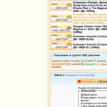
Операция «Панда». Дикая
Xiong mao ji hua zhi bu luo
(Panda Plan 2: The Magical 
2026 / ДБ / BDRip
Операция «Панда». Дикая
Xiong mao ji hua zhi bu luo
(Panda Plan 2: The Magical 
2026 / ДБ / BDRip (1080p)
Орудия. Новая глава / Wa
Maghrib 2 / 2025 / ДБ / WE
(1080p)
Колония / Gunche (Colony)
ДБ / WEB-DLRip
Колония / Gunche (Colony)
ДБ / WEB-DL (1080p)
Участники: в группе 1421 участник
pahan2
,
Lip4a
,
Garik8t
,
iwan180477
,
garikA
,
IMYOUFATHER
,
elle466
,
AlmaziК
,
rtiek
ВВВВВ
Забор (
Нацарапать на заборе
)
Lucemus
| 28 мая
На других ресурсах его
Dimon1225
Добрый день!
Вчера видел, что кто
весны"...
А сегодня его не могу
У Вас какая либо инф