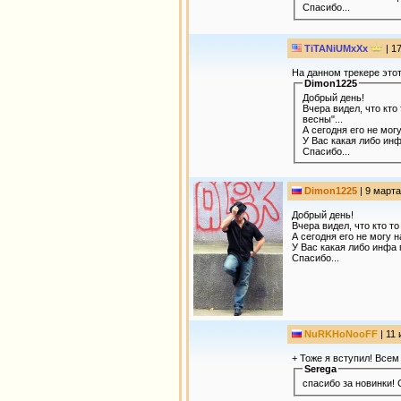
Спасибо...
TiTANiUMxXx
| 1
На данном трекере это
Dimon1225
Добрый день!
Вчера видел, что кто
весны"...
А сегодня его не могу
У Вас какая либо инф
Спасибо...
Dimon1225
| 9 марта
Добрый день!
Вчера видел, что кто т
А сегодня его не могу на
У Вас какая либо инфа 
Спасибо...
NuRKHoNooFF
| 11
+ Тоже я вступил! Всем
Seregа
спасибо за новинки! 