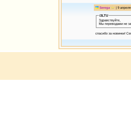
Seregа
| 9 апреля
i3LTU
Здравствуйте,
Мы переводами не з
спасибо за новинки! Се