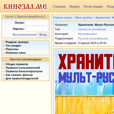
Главная
Форум
Регистрация
Раз
Группы
Гость! ( Зарегистрируйтесь )
Список групп
::
Мои группы
::
Хранители. 
Логин:
Название:
Хранители. Мульт-Русски
Пароль:
Тип:
Группы по интересам
Категория:
Мультфильмы
Восстановление!
Подкатегория:
Русские мультфильмы
Раздачи трекера
Время создания:
9 апреля 2015 в 20:42
Топ раздач
Персоны
Новинки кино
Прочтите рекомендации
Общие правила
Правила пользователей
Правила Кинооператоров
Как скачать фильм
Для правообладателей