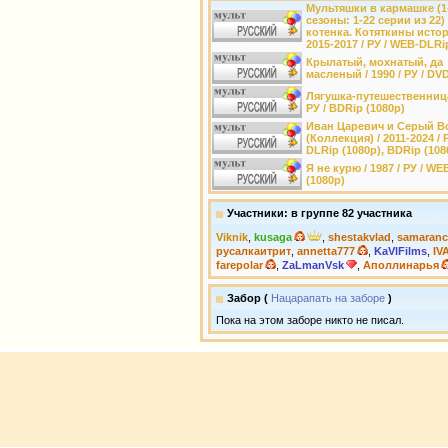
Мультяшки в кармашке (1
сезоны: 1-22 серии из 22)
котенка. Котяткины истор
2015-2017 / РУ / WEB-DLRi
Крылатый, мохнатый, да
масленый / 1990 / РУ / DV
Лягушка-путешественница 
РУ / BDRip (1080p)
Иван Царевич и Серый В
(Коллекция) / 2011-2024 / 
DLRip (1080p), BDRip (108
Я не курю / 1987 / РУ / WE
(1080p)
Участники: в группе 82 участника
Viknik
,
kusaga
,
shestakvlad
,
samaranc
русалкаитрит
,
annetta777
,
KaVlFilms
,
IV
farepolar
,
ZaLmanVsk
,
Аполлинарья
Забор (
Нацарапать на заборе
)
Пока на этом заборе никто не писал.