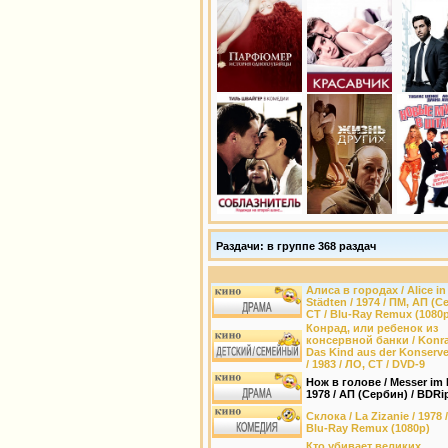
Раздачи: в группе 368 раздач
Алиса в городах / Alice in
Städten / 1974 / ПМ, АП (С
СТ / Blu-Ray Remux (1080
Конрад, или ребенок из
консервной банки / Konr
Das Kind aus der Konserv
/ 1983 / ЛО, СТ / DVD-9
Нож в голове / Messer im 
1978 / АП (Сербин) / BDRi
Склока / La Zizanie / 1978 /
Blu-Ray Remux (1080p)
Кто убивает великих