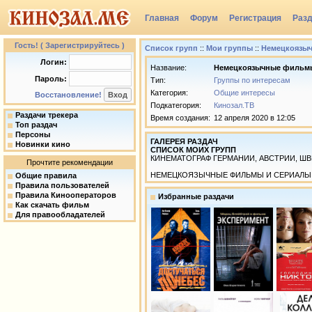
Главная
Форум
Регистрация
Раз
Группы
Гость! ( Зарегистрируйтесь )
Список групп
::
Мои группы
::
Немецкоязы
Логин:
Название:
Немецкоязычные фильмы
Пароль:
Тип:
Группы по интересам
Категория:
Общие интересы
Восстановление!
Подкатегория:
Кинозал.ТВ
Раздачи трекера
Время создания:
12 апреля 2020 в 12:05
Топ раздач
Персоны
ГАЛЕРЕЯ РАЗДАЧ
Новинки кино
СПИСОК МОИХ ГРУПП
КИНЕМАТОГРАФ ГЕРМАНИИ, АВСТРИИ, Ш
Прочтите рекомендации
НЕМЕЦКОЯЗЫЧНЫЕ ФИЛЬМЫ И СЕРИАЛЫ К
Общие правила
Правила пользователей
Правила Кинооператоров
Избранные раздачи
Как скачать фильм
Для правообладателей