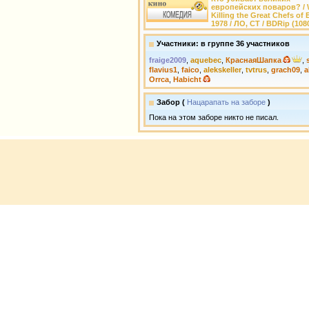
европейских поваров? / 
Killing the Great Chefs of 
1978 / ЛО, СТ / BDRip (108
Участники: в группе 36 участников
fraige2009
,
aquebec
,
КраснаяШапка
,
flavius1
,
faico
,
alekskeller
,
tvtrus
,
grach09
,
a
Orrca
,
Habicht
Забор (
Нацарапать на заборе
)
Пока на этом заборе никто не писал.