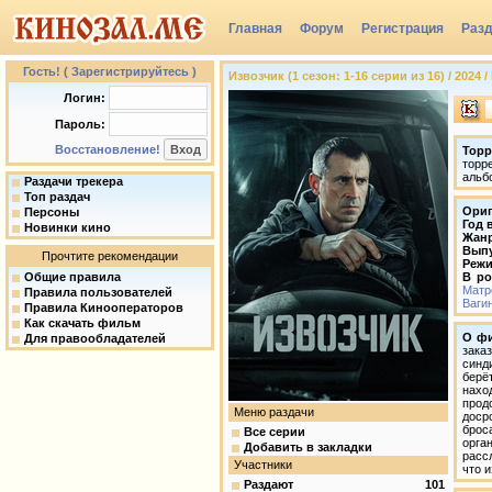
Главная
Форум
Регистрация
Раз
Группы
Гость! ( Зарегистрируйтесь )
Извозчик (1 сезон: 1-16 серии из 16) / 2024 
Логин:
Пароль:
Восстановление!
Торр
торр
альб
Раздачи трекера
Топ раздач
Ориг
Персоны
Год 
Новинки кино
Жан
Вып
Прочтите рекомендации
Режи
Общие правила
В ро
Матр
Правила пользователей
Ваги
Правила Кинооператоров
Как скачать фильм
О ф
Для правообладателей
зака
синд
берё
нахо
прод
Меню раздачи
доср
брос
Все серии
орга
Добавить в закладки
расс
Участники
что и
Раздают
101