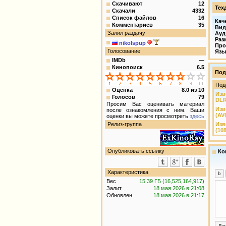
Скачивают
12
Тех
Скачали
4332
Список файлов
16
Кач
Комментариев
35
Вид
Залил раздачу
Ауд
Раз
nikolspup
Про
Голосование
Язы
IMDb
—
Кинопоиск
6.5
Под
Под
Оценка
8.0
из
10
Изв
Голосов
79
DLR
Просим Вас оценивать материал
Изв
после ознакомления с ним. Ваши
(AV
оценки вы можете просмотреть
здесь
Релиз-группа
Изв
(108
Опубликовать ссылку
Ко
Характеристика
Вес
15.39 ГБ (16,525,164,917)
Залит
18 мая 2026 в 21:08
Обновлен
18 мая 2026 в 21:17