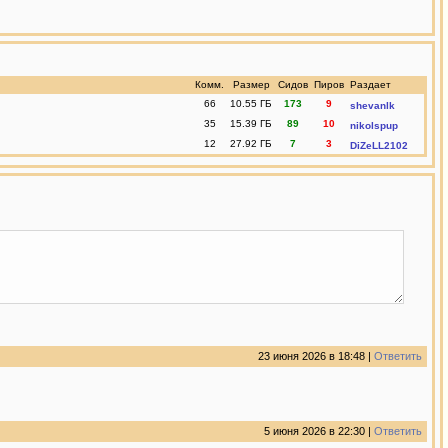
Комм.
Размер
Сидов
Пиров
Раздает
66
10.55 ГБ
173
9
shevanlk
35
15.39 ГБ
89
10
nikolspup
12
27.92 ГБ
7
3
DiZeLL2102
23 июня 2026 в 18:48 |
Ответить
5 июня 2026 в 22:30 |
Ответить