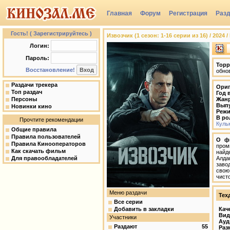
Главная
Форум
Регистрация
Раз
Гость! ( Зарегистрируйтесь )
Извозчик (1 сезон: 1-16 серии из 16) / 2024 
Логин:
Пароль:
Торр
Восстановление!
обно
Раздачи трекера
Ориг
Топ раздач
Год 
Персоны
Жан
Вып
Новинки кино
Режи
В ро
Прочтите рекомендации
Куль
Общие правила
Правила пользователей
О ф
Правила Кинооператоров
пром
Как скачать фильм
найд
Для правообладателей
Алда
заво
свою
чисто
Меню раздачи
Тех
Все серии
Добавить в закладки
Кач
Вид
Участники
Ауд
Раздают
55
Раз