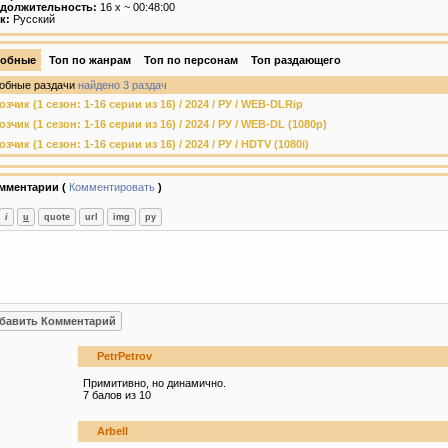
должительность:
16 х ~ 00:48:00
к:
Русский
обные
Топ по жанрам
Топ по персонам
Топ раздающего
обные раздачи
найдено 3 раздач
озчик (1 сезон: 1-16 серии из 16) / 2024 / РУ / WEB-DLRip
озчик (1 сезон: 1-16 серии из 16) / 2024 / РУ / WEB-DL (1080p)
зчик (1 сезон: 1-16 серии из 16) / 2024 / РУ / HDTV (1080i)
мментарии (
Комментировать
)
PetrPetrov
Примитивно, но динамично.
7 балов из 10
Arbell