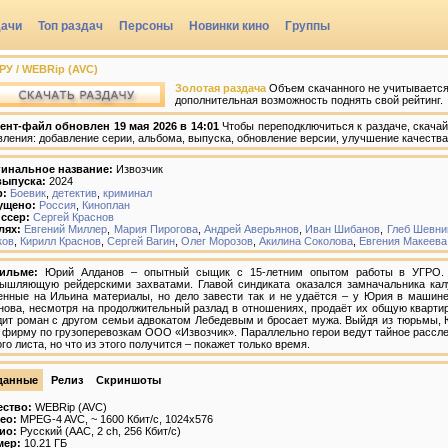
дачи
Топ раздач
Персоны
Новинки кино
Группы
/ РУ / WEBRip (AVC)
Золотая раздача
Объем скачанного не учитывается,
дополнительная возможность поднять свой рейтинг.
ент-файл обновлен 19 мая 2026 в 14:01
Чтобы переподключиться к раздаче, скачай
вления: добавление серии, альбома, выпуска, обновление версии, улучшение качества
инальное название:
Извозчик
выпуска:
2024
р:
Боевик
,
детектив
,
криминал
ущено:
Россия
,
Киноплан
ссер:
Сергей Краснов
лях:
Евгений Миллер
,
Мария Пирогова
,
Андрей Аверьянов
,
Иван Шибанов
,
Глеб Шевни
ков
,
Кирилл Краснов
,
Сергей Вагин
,
Олег Морозов
,
Акилина Соколова
,
Евгения Макеева
ильме:
Юрий Алданов – опытный сыщик с 15-летним опытом работы в УГРО. В 
ышляющую рейдерскими захватами. Главой синдиката оказался замначальника ка
енные на Ильина материалы, но дело завести так и не удаётся – у Юрия в машине
нова, несмотря на продолжительный разлад в отношениях, продаёт их общую квартир
дит роман с другом семьи адвокатом Лебедевым и бросает мужа. Выйдя из тюрьмы, 
 фирму по грузоперевозкам ООО «Извозчик». Параллельно герои ведут тайное рассле
го листа, но что из этого получится – покажет только время.
данные
Релиз
Скриншоты
ество:
WEBRip (AVC)
ео:
MPEG-4 AVC, ~ 1600 Кбит/с, 1024x576
ио:
Русский (AAC, 2 ch, 256 Кбит/с)
мер:
10.21 ГБ