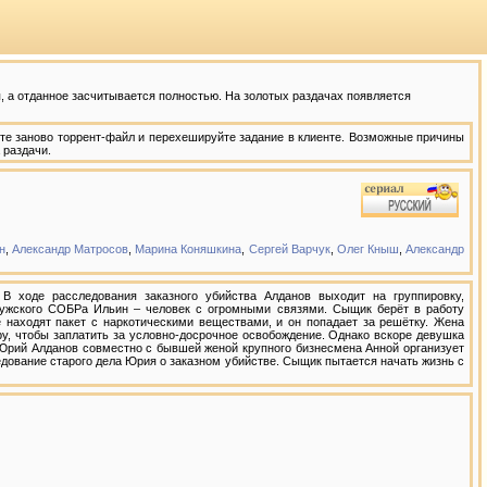
 а отданное засчитывается полностью. На золотых раздачах появляется
те заново торрент-файл и перехешируйте задание в клиенте. Возможные причины
 раздачи.
н
,
Александр Матросов
,
Марина Коняшкина
,
Сергей Варчук
,
Олег Кныш
,
Александр
ходе расследования заказного убийства Алданов выходит на группировку,
лужского СОБРа Ильин – человек с огромными связями. Сыщик берёт в работу
 находят пакет с наркотическими веществами, и он попадает за решётку. Жена
у, чтобы заплатить за условно-досрочное освобождение. Однако вскоре девушка
Юрий Алданов совместно с бывшей женой крупного бизнесмена Анной организует
дование старого дела Юрия о заказном убийстве. Сыщик пытается начать жизнь с