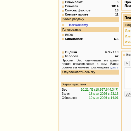
Скачивают
6
Про
Язы
Скачали
1814
Список файлов
16
Комментариев
11
Под
Залил раздачу
BezReklamy
Под
Голосование
Изв
IMDb
—
Изв
Кинопоиск
6.5
Изво
Оценка
6.9
из
10
Ко
Голосов
42
Просим Вас оценивать материал
после ознакомления с ним. Ваши
оценки вы можете просмотреть
здесь
Опубликовать ссылку
Характеристика
Вес
10.21 ГБ (10,957,844,347)
Залит
18 мая 2026 в 23:13
Обновлен
19 мая 2026 в 14:01