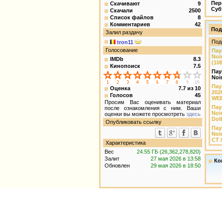
Пер
Скачивают
9
Суб
Скачали
2500
Список файлов
8
Комментариев
42
Под
Залил раздачу
Под
tron11
Голосование
Пау
Noi
IMDb
8.3
(10
Кинопоиск
7.5
Пау
Noi
Пау
Оценка
7.7
из
10
202
Голосов
45
WEB
Просим Вас оценивать материал
Пау
после ознакомления с ним. Ваши
Noi
оценки вы можете просмотреть
здесь
Dol
Опубликовать ссылку
Пау
Noi
СТ 
Характеристика
Вес
24.55 ГБ (26,362,278,820)
Залит
27 мая 2026 в 13:58
Ко
Обновлен
29 мая 2026 в 18:50