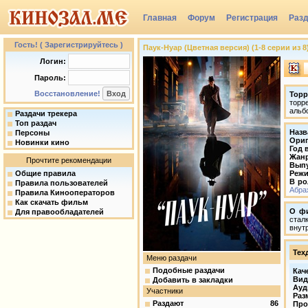
Главная
Форум
Регистрация
Раз
Группы
Гость! ( Зарегистрируйтесь )
Паук-Нуар (Цветная версия) (1-8 серии из 8) 
Логин:
Пароль:
Восстановление!
Торр
торр
альб
Раздачи трекера
Топ раздач
Назв
Персоны
Ориг
Новинки кино
Год 
Жан
Прочтите рекомендации
Вып
Общие правила
Режи
В ро
Правила пользователей
Абра
Правила Кинооператоров
Как скачать фильм
О ф
Для правообладателей
стал
внут
Тех
Меню раздачи
Подобные раздачи
Кач
Вид
Добавить в закладки
Ауд
Участники
Раз
Раздают
86
Про