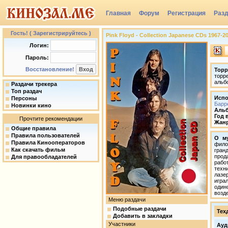
Главная
Форум
Регистрация
Раз
Группы
Гость! ( Зарегистрируйтесь )
Pink Floyd - Collection Japanese CDs 1967-20
Логин:
Пароль:
Восстановление!
Торр
торр
альб
Раздачи трекера
Топ раздач
Испо
Персоны
Барр
Новинки кино
Аль
Год 
Прочтите рекомендации
Жан
Общие правила
Правила пользователей
О му
Правила Кинооператоров
фило
Как скачать фильм
гран
прод
Для правообладателей
рабо
техн
лазе
игра
один
возд
Меню раздачи
Подобные раздачи
Тех
Добавить в закладки
Участники
Ауд