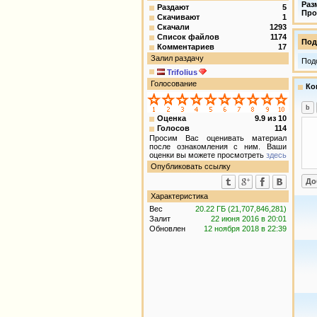
Раз
Раздают
5
Про
Скачивают
1
Скачали
1293
Список файлов
1174
Под
Комментариев
17
Залил раздачу
Под
Trifolius
Голосование
Ко
Оценка
9.9
из
10
Голосов
114
Просим Вас оценивать материал
после ознакомления с ним. Ваши
оценки вы можете просмотреть
здесь
Опубликовать ссылку
Характеристика
Вес
20.22 ГБ (21,707,846,281)
Залит
22 июня 2016 в 20:01
Обновлен
12 ноября 2018 в 22:39