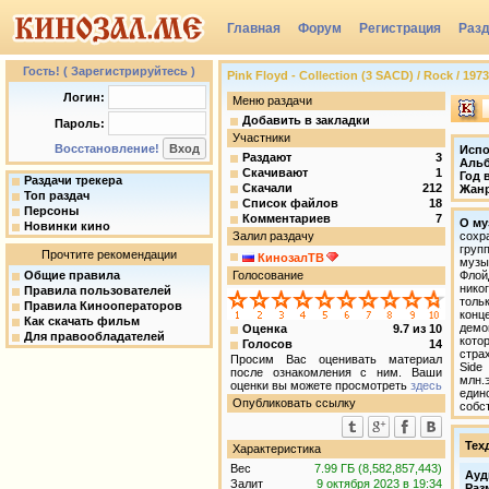
Главная
Форум
Регистрация
Раз
Группы
Гость! ( Зарегистрируйтесь )
Pink Floyd - Collection (3 SACD) / Rock / 197
Логин:
Меню раздачи
Добавить в закладки
Пароль:
Участники
Восстановление!
Испо
Раздают
3
Аль
Скачивают
1
Год 
Раздачи трекера
Скачали
212
Жан
Топ раздач
Список файлов
18
Персоны
Комментариев
7
О му
Новинки кино
Залил раздачу
сохр
груп
Прочтите рекомендации
КинозалТВ
музы
Общие правила
Голосование
Флой
нико
Правила пользователей
толь
Правила Кинооператоров
конц
Как скачать фильм
демо
Оценка
9.7
из
10
Для правообладателей
кото
Голосов
14
стра
Просим Вас оценивать материал
Side
после ознакомления с ним. Ваши
млн.
оценки вы можете просмотреть
здесь
един
Опубликовать ссылку
собс
Тех
Характеристика
Вес
7.99 ГБ (8,582,857,443)
Ауд
Залит
9 октября 2023 в 19:34
Раз