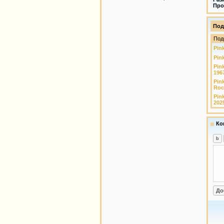
Про
Под
Под
Pink
Pink
Pin
196
Pin
Roc
Pink
202
Ко