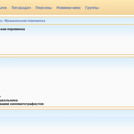
дачи
Топ раздач
Персоны
Новинки кино
Группы
ть: Музыкальная переменка
ьная переменка
у
 школьника
лазами кинематографистов