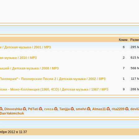
Комм.
Разм
 / Детская музыка / 2001 / MP3
6
285 
я музыка / 2010 / MP3
2
615 
шей / Детская музыка / 2008 / MP3
7
568 
Пионерия" - Пионерские Песни 2 / Детская музыка / 2002 / MP3
1
117 
ни - Моно-Коллекция (1960, 4CD) / Детская музыка / 1967 / MP3
9
266 
,
Dinooshka
,
PdTati
,
cveza
,
Tanjjja
,
smelvi
,
Almas11
,
rita2209
,
devil
DanYakimchuk
ября 2012 в 11:37