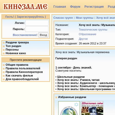
Главная
Форум
Регистрация
Раз
Гость! ( Зарегистрируйтесь )
Список групп
::
Мои группы
::
Хочу всё зна
Логин:
Название:
Хочу всё знать: Музыкал
Пароль:
Тип:
Тематические группы
Категория:
Образование
Восстановление!
Подкатегория:
Другое
Раздачи трекера
Время создания:
26 июля 2012 в 23:37
Топ раздач
Персоны
Хочу все знать: Музыкальная переменка
Новинки кино
Галерея раздач
Прочтите рекомендации
Общие правила
1 сентября - День знаний.
Правила пользователей
Советуем посетить:
Правила Кинооператоров
Как скачать фильм
•
Школьные раздачи
Для правообладателей
•
Хочу все знать: Учимся, читая
•
Хочу все знать: Аудиокниги - школьник
•
Хочу все знать: Компьютер - помощник
•
Хочу все знать: Школьная программа г
Избранные раздачи