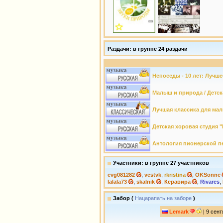
Раздачи: в группе 24 раздачи
Непоседы - 10 лет: Лучшее
Малыш и природа / Детска
Лучшая классика для малы
Детская хоровая студия "
Антология пионерской пес
Участники: в группе 27 участников
evg081282
,
vestvk
,
rkristina
,
OKSonne
lalala73
,
skalnik
,
Керавира
,
Rivares
,
Забор (
Нацарапать на заборе
)
Lеmark
| 9 сент