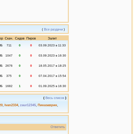
(
Все раздачи
)
ер
Скач.
Сидов
Пиров
Залит
МБ
711
0
0
03.09.2023 в 11:33
МБ
1047
0
0
03.09.2023 в 16:30
МБ
2676
0
0
18.05.2017 в 18:25
МБ
375
0
0
07.04.2017 в 15:54
МБ
1682
1
0
01.09.2025 в 16:30
(
Весь список
)
20
,
Ivan2334
,
zaur12345
,
Пиказаврик
,
Ответить