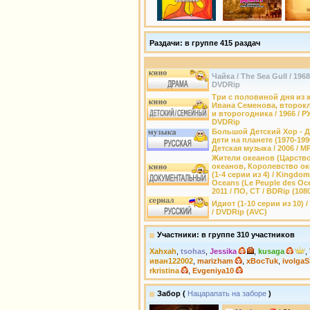
Раздачи: в группе 415 раздач
Чайка / The Sea Gull / 1968
DVDRip
Три с половиной дня из 
Ивана Семенова, второк
и второгодника / 1966 / РУ
DVDRip
Большой Детский Хор - 
дети на планете (1970-1990
Детская музыка / 2006 / M
Жители океанов (Царств
океанов, Королевство ок
(1-4 серии из 4) / Kingdom
Oceans (Le Peuple des Oce
2011 / ПО, СТ / BDRip (108
Идиот (1-10 серии из 10) / 
/ DVDRip (AVC)
Участники: в группе 310 участников
Xahxah
,
tsohas
,
Jеssikа
,
kusaga
,
иван122002
,
marizham
,
xBocTuk
,
ivolga
rkristina
,
Evgeniya10
Забор (
Нацарапать на заборе
)