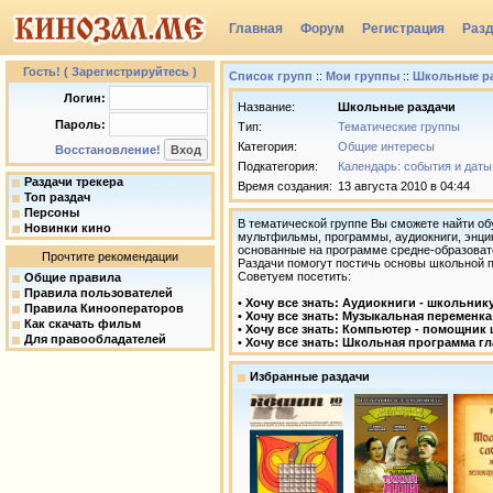
Главная
Форум
Регистрация
Раз
Группы
Гость! ( Зарегистрируйтесь )
Список групп
::
Мои группы
::
Школьные р
Логин:
Название:
Школьные раздачи
Пароль:
Тип:
Тематические группы
Категория:
Общие интересы
Восстановление!
Подкатегория:
Календарь: события и даты
Раздачи трекера
Время создания:
13 августа 2010 в 04:44
Топ раздач
Персоны
В тематической группе Вы сможете найти о
Новинки кино
мультфильмы, программы, аудиокниги, энцик
основанные на программе средне-образоват
Прочтите рекомендации
Раздачи помогут постичь основы школьной 
Советуем посетить:
Общие правила
Правила пользователей
•
Хочу все знать: Аудиокниги - школьник
Правила Кинооператоров
•
Хочу все знать: Музыкальная переменка
Как скачать фильм
•
Хочу все знать: Компьютер - помощник
Для правообладателей
•
Хочу все знать: Школьная программа г
Избранные раздачи