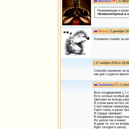
Мaximus
| 31 авгу
Развивающие и развл
«Компьютерные и к
Niksul
| 3 декабря 20
Огромное спаибо за шко
| 17 ноября 2010 в 18:0
Спасибо огромное за гр
как для студента-филол
Zavlekalka
| 1 сен
Всех поздравляем с 1 с
Есть осенью особый де
Цветами он всегда укр
И утром рано встать не
Счастливым первоклаш
Горят глаза, в руках бук
И сердце замирает
В преддверье радостны
Их школа так и манит.
И даже те, кто не вперв
Идет сегодня в школу