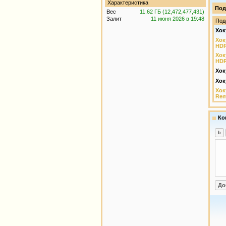
Характеристика
Под
Вес
11.62 ГБ (12,472,477,431)
Залит
11 июня 2026 в 19:48
Под
Хок
Хок
HDR
Хок
HDR
Хок
Хок
Хок
Rem
Ко