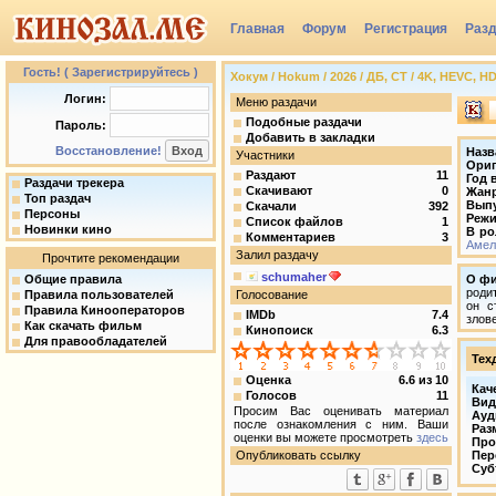
Главная
Форум
Регистрация
Раз
Группы
Гость! ( Зарегистрируйтесь )
Хокум / Hokum / 2026 / ДБ, СТ / 4K, HEVC, H
Логин:
Меню раздачи
Подобные раздачи
Пароль:
Добавить в закладки
Восстановление!
Назв
Участники
Ориг
Раздают
11
Год 
Раздачи трекера
Скачивают
0
Жан
Топ раздач
Вып
Скачали
392
Персоны
Режи
Список файлов
1
Новинки кино
В ро
Комментариев
3
Амел
Залил раздачу
Прочтите рекомендации
schumaher
Общие правила
О ф
роди
Правила пользователей
Голосование
он с
Правила Кинооператоров
IMDb
7.4
злов
Как скачать фильм
Кинопоиск
6.3
Для правообладателей
Тех
Оценка
6.6
из
10
Кач
Голосов
11
Вид
Просим Вас оценивать материал
Ауд
после ознакомления с ним. Ваши
Раз
оценки вы можете просмотреть
здесь
Про
Опубликовать ссылку
Пер
Суб