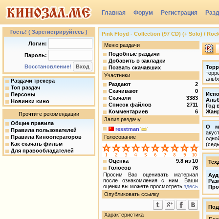
Главная
Форум
Регистрация
Раз
Группы
Гость! ( Зарегистрируйтесь )
Pink Floyd - Collection (97 CD) (+ Solo) / Roc
Логин:
Меню раздачи
Подобные раздачи
Пароль:
Добавить в закладки
Восстановление!
Торр
Позвать скачавших
торр
Участники
альб
Раздачи трекера
Раздают
2
Топ раздач
Скачивают
0
Испо
Персоны
Скачали
3383
Аль
Новинки кино
Список файлов
2711
Год 
Комментариев
6
Жан
Прочтите рекомендации
Залил раздачу
Общие правила
О м
resstman
Правила пользователей
акус
Правила Кинооператоров
Голосование
одно
Как скачать фильм
(сед
Для правообладателей
Оценка
9.8
из
10
Тех
Голосов
76
Просим Вас оценивать материал
Ауд
после ознакомления с ним. Ваши
Раз
оценки вы можете просмотреть
здесь
Про
Опубликовать ссылку
Под
Характеристика